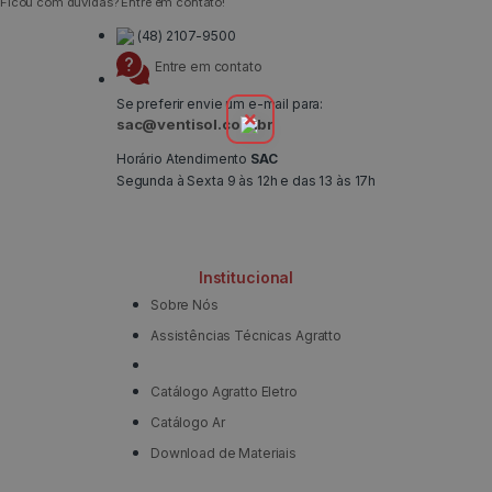
Ficou com dúvidas? Entre em contato!
(48) 2107-9500
Entre em contato
Se preferir envie um e-mail para:
sac@ventisol.com.br
Horário Atendimento
SAC
Segunda à Sexta 9 às 12h e das 13 às 17h
Institucional
Sobre Nós
Assistências Técnicas Agratto
Catálogo Agratto Eletro
Catálogo Ar
Download de Materiais