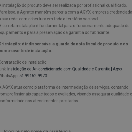
A instalação do produto deve ser realizada por profissional qualificado.
Para isso, a Agratto mantém parceria com a AGYX, empresa credenciad
à sua rede, com cobertura em todo o território nacional.
A correta instalação é fundamental para o funcionamento adequado do
equipamento e para a preservação da garantia do fabricante.
Orientação: é indispensável a guarda da nota fiscal do produto e do
comprovante de instalação.
Contratação de instalação:
Link:
Instalação de Ar-condicionado com Qualidade e Garantia | Agyx
WhatsApp:
51 99162-9970
A AGYX atua como plataforma de intermediação de serviços, contando
com profissionais capacitados e avaliados, visando assegurar qualidade 
conformidade nos atendimentos prestados.